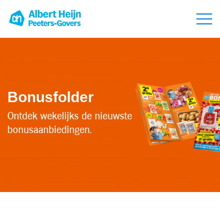
Bonusfolder
Ontdek wekelijks de nieuwste
bonusaanbiedingen.