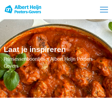
Laat je inspireren
Prinsessenboontjes x Albert Heijn Peeters-
Govers